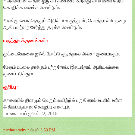
* அதன்பின் அதில் ஒரு கப் தண்ணீர் சேர்த்து கால் மணி நேரம்
கொதிக்க வைக்க வேண்டும்.
* நன்கு கொதித்ததும் அதில் மிளகுத்தூள், கொத்தமல்லி தழை
ஆகியவற்றை சேர்த்து குடிக்க வேண்டும்.
மருத்துவக்குணங்கள் :
முட்டைகோஸை ஜூஸ் போட்டு குடித்தால் அல்சர் குணமாகும்.
மேலும் உடலை தாக்கும் புற்றுநோய், இதயநோய் ஆகியவற்றை
குணப்படுத்தும்.
குறிப்பு :
காலையில் தினமும் வெறும் வயிற்றில் பருகினால் உடலில் உள்ள
அதிகப்படியான கொழுப்பு கரையும்.
-மாலை மலர்
ஜூன் 22, 2016
parthasarathy r
நேரம்
8:30 PM