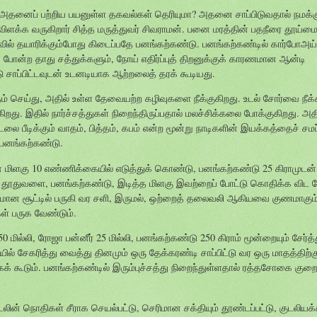
். அதனைப் பற்றிய பயனுள்ள தகவல்கள் தெரியுமா? அதனை சாப்பிடுவதால் நமக்கு
்க வருகிறார் சித்த மருத்துவர் சிவராமன். பனை மரத்தின் பதநீரை தூய்மைப
வில் தயாரிக்கும்போது கிடைப்பதே பனங்கற்கண்டு. பனங்கற்கண்டில் கார்போஅய்ட
த்து போன்ற தாது சத்துக்களும், நோய் எதிர்ப்புத் திறனுக்குக் காரணமான ஆன்டி
 சாப்பிட்டவுடன் உடனடியாக ஆற்றலைத் தரக் கூடியது.
ம் செய்து, அதில் உள்ள தேவையற்ற கழிவுகளை நீக்குகிறது. உடல் சோர்வை நீக்
ிறது. இதில் நார்ச்சத்துகள் நிறைந்திருப்பதால் மலச்சிக்கலை போக்குகிறது. 
லை பீடிக்கும் வாதம், பித்தம், கபம் என்ற மூன்று நாடிகளின் இயக்கத்தைச் சமப
 பனங்கற்கண்டு.
ிளகு 10 எண்ணிக்கையில் எடுத்துக் கொண்டு, பனங்கற்கண்டு 25 கிராமுடன்
் தூதுவளை, பனங்கற்கண்டு, இடித்த மிளகு இவற்றைப் போட்டு கொதிக்க விட வ
 மிதமான சூட்டில் பருகி வர சளி, இருமல், ஒற்றைத் தலைவலி ஆகியவை குணமாக
ள் பருக வேண்டும்.
்லி, ரோஜா பன்னீர் 25 மில்லி, பனங்கற்கண்டு 250 கிராம் மூன்றையும் சேர்த்து
ல் சேகரித்து வைத்து தினமும் ஒரு தேக்கரண்டி சாப்பிட்டு வர ஒரு மாதத்திற்க
 கூடும். பனங்கற்கண்டில் இரும்புச்சத்து நிறைந்துள்ளதால் ரத்தசோகை குற
லின் நொதிகள் சீராக செயல்பட்டு, செரிமான சக்தியும் தூண்டப்பட்டு, குடலியக்