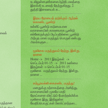
உடலிலுள்ளபுண்களைஆற்றி, மலத்தை
இளக்கி உடலைத் தேற்றுகிறது. 2.
துத்தி இலையைக் க...
இதய நோயைத் தடுக்கும் ஆற்றல்
கொண்ட பூண்டு
உள்ளிப் பூண்டு கடுமையான
வாசனையின் காரணமாக பூண்டு
சலைக்
எல்லோருக்கும் பிடிப்பதில்லை. பூண்டு
அற்புத மான மருந்துப் பொருள் என்பது
அவர்களுக...
மூலிகை மருத்துவம் நேற்று, இன்று,
நாளை
Home -> 2011 இதழ்கள் ->
செப்டம்பர் 01-15 -> 2011 உண்மை
இதழ்கள் -> செப்டம்பர் 01-15
மூலிகை மருத்துவம் நேற்று, இன்று,
நாளை ...
கற்பூரவல்லி கைகண்ட மருந்து!
மனதுக்கு உற்சாகத்தை அளித்து,
வாசனையின் மூலமே பாதி
நோய்களை விரட்டும் பேராற்றல்மிக்க
மூலிகை இது. இதிலுள்ள
மருந்தான
வேதிப்பொருட்கள் பிளக்ட்ராந்தஸ...
ல்லி கிராம்