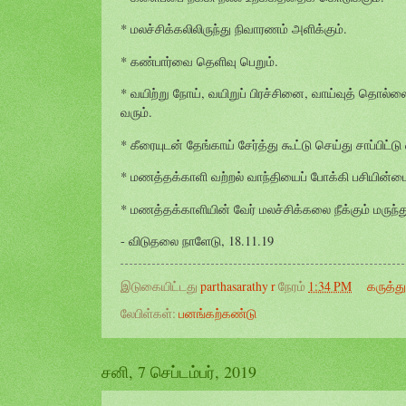
* மலச்சிக்கலிலிருந்து நிவாரணம் அளிக்கும்.
* கண்பார்வை தெளிவு பெறும்.
* வயிற்று நோய், வயிறுப் பிரச்சினை, வாய்வுத் தொல்
வரும்.
* கீரையுடன் தேங்காய் சேர்த்து கூட்டு செய்து சாப்பிட்டு 
* மணத்தக்காளி வற்றல் வாந்தியைப் போக்கி பசியின்ம
* மணத்தக்காளியின் வேர் மலச்சிக்கலை நீக்கும் மருந்துக
- விடுதலை நாளேடு, 18.11.19
இடுகையிட்டது
parthasarathy r
நேரம்
1:34 PM
கருத்த
லேபிள்கள்:
பனங்கற்கண்டு
சனி, 7 செப்டம்பர், 2019