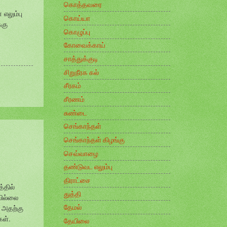
கொத்தவரை
எலும்பு
கொய்யா
்கு
கொழுப்பு
கோவைக்காய்
சாத்துக்குடி
சிறுநீரக கல்
சீரகம்
சீரணம்
சுண்டை
செங்காந்தள்
செங்காந்தள் கிழங்கு
செவ்வாழை
தண்டுவட எலும்பு
திராட்சை
்தில்
துத்தி
யில்லை
தேமல்
 அதற்கு
கள்.
தேயிலை