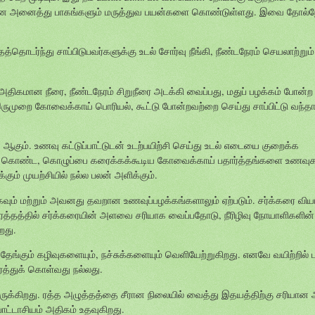
ி என அனைத்து பாகங்களும் மருத்துவ பயன்களை கொண்டுள்ளது. இவை தோ
தொடர்ந்து சாப்பிடுபவர்களுக்கு உடல் சோர்வு நீங்கி, நீண்டநேரம் செயலாற்றும்
 அதிகமான நீரை, நீண்டநேரம் சிறுநீரை அடக்கி வைப்பது, மதுப் பழக்கம் போன்ற
 இருமுறை கோவைக்காய் பொரியல், கூட்டு போன்றவற்றை செய்து சாப்பிட்டு வந்தா
 ஆகும். உணவு கட்டுப்பாட்டுடன் உடற்பயிற்சி செய்து உடல் எடையை குறைக்க
கள் கொண்ட, கொழுப்பை கரைக்கக்கூடிய கோவைக்காய் பதார்த்தங்களை உணவுக
கும் முயற்சியில் நல்ல பலன் அளிக்கும்.
ும் மற்றும் அவனது தவறான உணவுப்பழக்கங்களாலும் ஏற்படும். சர்க்கரை விய
 ரத்தத்தில் சர்க்கரையின் அளவை சரியாக வைப்பதோடு, நீரிழிவு நோயாளிகளின் ச
றது.
 தேங்கும் கழிவுகளையும், நச்சுக்களையும் வெளியேற்றுகிறது. எனவே வயிற்றில் ப
்த்துக் கொள்வது நல்லது.
ுக்கிறது. ரத்த அழுத்தத்தை சீரான நிலையில் வைத்து இதயத்திற்கு சரியான
ொட்டாசியம் அதிகம் உதவுகிறது.