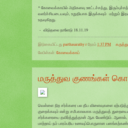
* கோவைக்காயில் அதிகளவு ஊட்டச்சத்து, இரும்புச்சத
வளர்ச்சியடையவும், உறுதியாக இருக்கவும் மற்றும் இத
உதவுகிறது.
- விடுதலை நாளேடு 18.11.19
இடுகையிட்டது
parthasarathy r
நேரம்
1:37 PM
கருத்த
லேபிள்கள்:
கோவைக்காய்
மருத்துவ குணங்கள் கொ
வெள்ளை நிற சர்க்கரை பல தீய விளைவுகளை ஏற்படுத்துக
குறைக்கவும் என்று சமீபகாலமாக மருத்துவத் துறையைச் 
சர்க்கரையை தவிர்த்துத்தான் ஆக வேண்டும். ஆனால்,
மாற்றாய் நம் பாரம்பரிய உணவுப்பொருளான பனங்கற்கண்ட