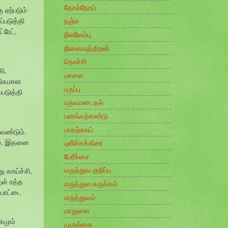
தோல்நோய்
 ஏற்படும்
்படுத்தி
நஞ்சு
்ரேட்,
நிலவேம்பு
நினைவுத்திறன்
நொச்சி
கி,
பசலை
அதிகமான
பருப்பு
்படுத்தி
பருவமடைதல்
பனங்கற்கண்டு
பாகற்காய்
ேண்டும்.
ும். இதனை
புளிச்சக்கீரை
பேரீச்சை
மருத்துவ குறிப்பு
 காய்ச்சி,
ுள் ரத்த
மருத்துவ சுருக்கம்
ைபாட்டை
மருத்துவம்
மாதுளை
கமும்
முருங்கை