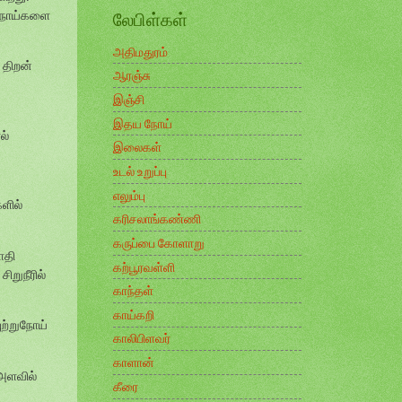
ல்நோய்களை
லேபிள்கள்
அதிமதுரம்
 திறன்
ஆரஞ்சு
இஞ்சி
இதய நோய்
ல்
இலைகள்
உடல் உறுப்பு
எலும்பு
ளில்
கரிசலாங்கண்ணி
கருப்பை கோளாறு
ாதி
கற்பூரவள்ளி
ிறுநீரில்
காந்தள்
காய்கறி
ுற்றுநோய்
காலிபிளவர்
காளான்
 அளவில்
கீரை