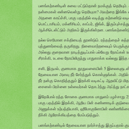
பனங்கற்கண்டின் சுவை மட்டும்தான் நமக்குத் தெரியும
நன்மைகள் என்னவென்று தெரியுமா? அவற்றை இங்கே விளக
அதனை காய்ச்சி, பாகு பதத்தில் வடித்து கற்கண்டு வடி
பொட்டாசியம், மக்னீசியம், காப்பர், ஜிங்க், இரும்புச்ச
ஆக்சிடென்ட்டும் அதிகம் இருக்கின்றன. பனங்கற்கண்டு
நல்ல செரிமான சக்தியைத் தூண்டும். ரத்தத்தைச் சுத்த
புத்துணர்வைத் தருகிறது. நினைவாற்றலையும் பெருக்குக
அல்லது குறைவான நாடித்துடிப்பால் பல்வேறு நோய்கள் உட
சீராக்கி, உடலை நோயிலிருந்து பாதுகாக்க வல்லது இந்த
சளி, இருமல், குணமாக தூதுவளையின் 5 இலைகளுடன் ம
தேவையான அளவு நீர் சேர்த்துக் கொள்ளுங்கள். அதில
நீர் நன்கு கொதித்ததும் இறக்கி வடிகட்டி ஆறவிட்டு
சைனஸ் பிரச்னை உள்ளவர்கள் தொடர்ந்து அய்ந்து நாட்க
இதேபோல் ரத்த சோகை குணமாக மாதுளம் பழச்சாறு 250 மில
பாகு பதத்தில் இறக்கி, ஆறிய பின் கண்ணாடிக் குடுவையி
அணுக்கள் உற்பத்தியாகி, ஹீமோகுளோபின் எண்ணிக்கைக்
நீக்கி ஆரோக்கியத்தை மேம்படுத்தும்.
பனங்கற்கண்டில் தேவையான நார்ச்சத்து இருப்பதால் குட