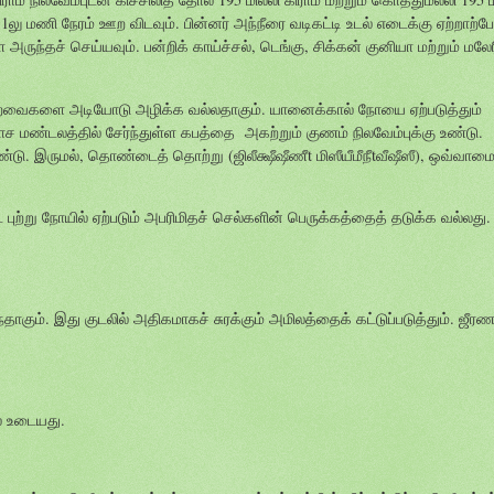
 1லு மணி நேரம் ஊற விடவும். பின்னர் அந்நீரை வடிகட்டி உடல் எடைக்கு ஏற்றாற்ப
 அருந்தச் செய்யவும். பன்றிக் காய்ச்சல், டெங்கு, சிக்கன் குனியா மற்றும் மலே
ன்றவைகளை அடியோடு அழிக்க வல்லதாகும். யானைக்கால் நோயை ஏற்படுத்தும்
ச மண்டலத்தில் சேர்ந்துள்ள கபத்தை அகற்றும் குணம் நிலவேம்புக்கு உண்டு.
டு. இருமல், தொண்டைத் தொற்று (ஜிலீக்ஷீஷீணீt மிஸீயீமீநீtவீஷீஸீ), ஒவ்வாமை
புற்று நோயில் ஏற்படும் அபரிமிதச் செல்களின் பெருக்கத்தைத் தடுக்க வல்லது.
்தாகும். இது குடலில் அதிகமாகச் சுரக்கும் அமிலத்தைக் கட்டுப்படுத்தும். ஜ
ல் உடையது.