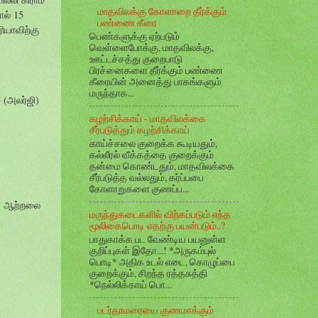
மாதவிலக்கு கோளாறை தீர்க்கும்
ோல் 15
பண்ணை கீரை
ரியாவிற்கு
பெண்களுக்கு ஏற்படும்
வெள்ளைபோக்கு, மாதவிலக்கு,
ஊட்டச்சத்து குறைபாடு
பிரச்னைகளை தீர்க்கும் பண்ணை
கீரையின் அனைத்து பாகங்களும்
மருந்தாக...
 (அலர்ஜி)
கழற்சிக்காய் - மாதவிலக்கை
சீர்படுத்தும் கழற்சிக்காய்
காய்ச்சலை குறைக்க கூடியதும்,
கல்லீரல் வீக்கத்தை குறைக்கும்
தன்மை கொண்டதும், மாதவிலக்கை
சீர்படுத்த வல்லதும், கர்ப்பபை
கோளாறுகளை குணப்ப...
ீரண ஆற்றலை
மருந்துகடைகளில் விற்கப்படும் எந்த
மூலிகைபொடி எதற்கு பயன்படும்..?
பாதுகாக்க பட வேண்டிய பயனுள்ள
குறிப்புகள் இதோ...! *அருகம்புல்
பொடி* அதிக உடல் எடை, கொழுப்பை
குறைக்கும், சிறந்த ரத்தசுத்தி
*நெல்லிக்காய் பொ...
படர்தாமரையை குணமாக்கும்