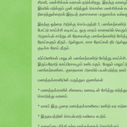
சீராகி, மலச்சிக்கல் வராமல் தடுக்கிறது. இதற்கு வாழைப
இரவில் படுக்கும் முன் எடுத்துக் கொள்ள மலச்சிக்கல்
நிறைந்துள்ளதால் இதயத் தசைகளை பாதுகாக்க வல்லது. 
இதற்கு ஒற்றை அடுக்கு செம்பருத்தி 3, பனங்கற்கண்டு
போட்டு காய்ச்சி வடிகட்டி, ஒரு மாதம் காலையில் வெறும
அருகம்புல் சாற்றுடன் தேவைக்கு பனங்கற்கண்டு சேர்த்
நோய்களும் தீரும். ஆஸ்துமா, காச நோய்கள் தீர ஆஸ்துமா
குடிக்க நோய் தீரும்.
கர்ப்பிணிகள் பாலுடன் பனங்கற்கண்டு சேர்த்து காய்ச்ச
இருப்பதோடு சுகப்பிரசவமும் உண்டாகும். மேலும் பாலூட்ட
பனங்கற்கண்டை குறைவான அளவில் பயன்படுத்த நலம் ப
மணத்தக்காளியின் மருத்துவ குணங்கள்
* மணத்தக்காளிக் கீரையை உணவுடன் சேர்த்து எடுத்துக்க
கொடுத்து வரலாம்.
* வாரம் இரு முறை மணத்தக்காளியை உண்டு வர கடுமைய
* இருதயத்தின் செயல்பாடு வலிமை கூடும்.
* களைப்பை நீக்கி நல்ல உறக்கத்தைக் கொடுக்கும்.