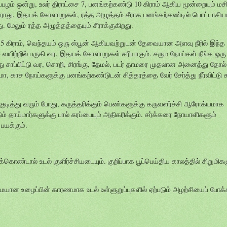
்பழம் ஒன்று, உலர் திராட்சை 7, பனங்கற்கண்டு 10 கிராம் ஆகிய மூன்றையும் மசி
 வராது. இதயக் கோளாறுகள், ரத்த அழுத்தம் சீராக பனங்கற்கண்டில் பொட்டாசியம
மேலும் ரத்த அழுத்தத்தையும் சீராக்குகிறது.
 5 கிராம், வெந்தயம் ஒரு ஸ்பூன் ஆகியவற்றுடன் தேவையான அளவு நீரில் இந்த 
் வயிற்றில் பருகி வர, இதயக் கோளாறுகள் சரியாகும். சரும நோய்கள் நீங்க ஒரு 
து சாப்பிட்டு வர, சொறி, சிரங்கு, தேமல், படர் தாமரை முதலான அனைத்து தோல்
, காச நோய்களுக்கு பனங்கற்கண்டுடன் சித்தரத்தை வேர் சேர்த்து நீர்விட்டு க
ி குடித்து வரும் போது, கருத்தரிக்கும் பெண்களுக்கு கருவளர்ச்சி ஆரோக்யமாக
ும் தாய்மார்களுக்கு பால் சுரப்பையும் அதிகரிக்கும். சர்க்கரை நோயாளிகளும்
யக்கும்.
ொண்டால் உடல் குளிர்ச்சியடையும். குறிப்பாக பூப்பெய்திய காலத்தில் சிறுமிக
ான உழைப்பின் காரணமாக உடல் உள்ளுறுப்புகளில் ஏற்படும் அழற்சியைப் போக்