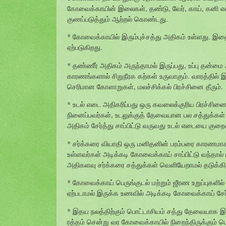
கோவைக்காயின் இலைகள், தண்டு, வேர், காய், கன
குணப்படுத்தும் ஆற்றல் கொண்டது.
* கோவைக்காயில் இரும்புச்சத்து அதிகம் உள்ளது. இதைத்
ஏற்படுகிறது.
* தண்ணீர் அதிகம் அருந்தாமல் இருப்பது, உப்பு தன்மை
காரணங்களால் சிறுநீரக கற்கள் உருவாகும். வாரத்தில்
செரிமான கோளாறுகள், மலச்சிக்கல் பிரச்சினை தீரும்.
* உடல் எடை அதிகரிப்பது ஒரு கவலைக்குரிய பிரச்சினை
நினைப்பவர்கள், உடலுக்குத் தேவையான பல சத்துக்
அதிகம் சேர்த்து சாப்பிட்டு வருவது உடல் எடையை குறைக்
* சர்க்கரை வியாதி ஒரு மனிதனின் பரம்பரை காரணமாகவ
உள்ளவர்கள் அடிக்கடி கோவைக்காய் சாப்பிட்டு வந்தால்
அதிகளவு சர்க்கரை சத்துக்கள் வெளியேறாமல் தடுக்கி
* கோவைக்காய் பெருங்குடல் மற்றும் ஜீரண உறுப்புகளில்
ஏற்படாமல் இருக்க உணவில் அடிக்கடி கோவைக்காய் சேர
* இதய நலத்திற்கும் பொட்டாசியம் சத்து தேவையாக இர
ரத்தம் சென்று வர கோவைக்காயில் நிறைந்திருக்கும் ப