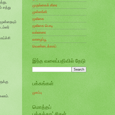
த்து,
முருங்கைக் கீரை
் சத்து
முள்ளங்கி
மூலிகை
மூன்றையும்
மூலிகை பொடி
டம்ளர்
வல்லாரை
ாய்ச்சி
வாழைப்பூ
வெண்டைக்காய்
இந்த வலைப்பதிவில் தேடு
ளுக்கு
பக்கங்கள்
முகப்பு
கலாம்.
மொத்தப்
பக்கக்காட்சிகள்