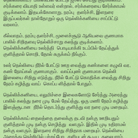
சர்க்கரை வியாதி உள்ளவர் என்றால், சர்க்கரையை சேர்க்காமல்
குடிக்கலாம். இதயக்கோளாறு, நரம்பு தளர்ச்சி, இளநரை
இருப்பவர்கள் நாள்தோறும் ஒரு நெல்லிக்கனியை சாப்பிட்டு
வரலாம்.
கீல்வாதம், நரம்பு தளர்ச்சி, மூளைச்சூடு ஆகியவை குணமாக
பாலில் சிறிதளவு நெல்லிச்சாறு கலந்து குடிக்கலாம்.
நெல்லிக்கனியை உலர்த்தி பொடியாக்கி உடம்பில் தேய்த்துக்
குளித்தால் சொறி, தோல் சுருக்கம் நீங்கும்.
உலர் நெல்லியை நீரில் போட்டு ஊற வைத்து கண்களை கழுவி வர,
கண் நோய்கள் குணமாகும். வாய்ப்புண் குணமாக நெல்லி
இலையை சிறிது எடுத்து, நீரில் போட்டு கொதிக்க வைத்து சிறிது
நேரம் கழித்து வாய் கொப்ப ளித்தால் போதும்.
நெல்லிக்கனியை, எலுமிச்சை இலைகளோடு சேர்த்து அரைத்து
பாலில் கலந்து நரை முடி மேல் தேய்த்து, ஒரு மணி நேரம் கழித்து
இளஞ்சூடான நீரில் தொடர்ந்து குளித்து வர நரை முடி மறையும்.
நெல்லிக்காய் தைலத்தை தலைக்கு தடவி நன்கு ஊறியதும்
குளித்தால் முடி நன்கு செழித்து வளரும். இதில் முடி உதிராமல்
நன்கு வளரும். இளநரை சிறிது சிறிதாக மறையும். நெல்லியை
அரைத்து நெற்றியில் பற்றுப்போட சளியுடன் கூடிய தலைபாரம்,