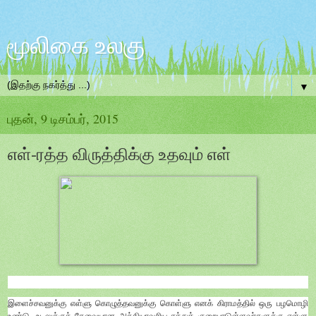
மூலிகை உலகு
▼
புதன், 9 டிசம்பர், 2015
எள்-ரத்த விருத்திக்கு உதவும் எள்
இளைச்சவனுக்கு எள்ளு கொழுத்தவனுக்கு கொள்ளு எனக் கிராமத்தில் ஒரு பழமொழி
உண்டு. உடலுக்குத் தேவையான அத்தியாவசிய சத்துக் குறைபாடுள்ளவர்களுக்கு எள்ளு