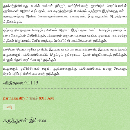
தூக்கத்தின்போது உடலில் வலிகள் நீங்கும், மகிழ்ச்சியைத் தூண்டும் செரட்டோனின்
ஹார்மோன் அதிகம் சுரப்பதால், மன அழுத்தத்தைப் போக்கும் மருந்தாக இருக்கிறது எள்.
துத்தநாகத்தை அதிகம் கொண்டிருக்கக்கூடிய உணவு எள். இது எலும்பின் அடர்த்தியை
அதிகரிக்கும்.
ஒற்றை நிறைவுறாக் கொழுப்பு அமிலம் அதிகம் இருப்பதால், கெட்ட கொழுப்பு குறையும்.
நல்ல கொழுப்பும் அதிகரிக்கும். பக்கவாதம் வருவத வற்கான வாய்ப்பு குறையும். நார்ச்சத்து
அதிகம் இருப்பதால், செரிமானத்தை மேம்படுத்தி மலச்சிக்கலைத் தடுக்கும்.
நல்லெண்ணெய், சூரிய ஒளியில் இருந்து வரும் புற ஊதாகதிர்களில் இருந்து சருமத்தைப்
பாதுகாக்கும். நல்லெண்ணெயில் இருக்கும் துத்தநாகம், தோல் புற்றுநோயைத் தடுக்கும்.
மேலும், தோல் வறட்சியையும் தடுக்கும்.
உடலுக்குக் குளிர்ச்சியைத் தரும். குழந்தைகளுக்கு நல்லெண்ணெய் மசாஜ் செய்வது,
தோல் அரிப்புப் பிரச்சினையைத் தடுக்கும்.
-விடுதலை,9.11.15
parthasarathy r
நேரம்
8:01 AM
பகிர்
கருத்துகள் இல்லை: