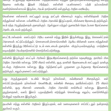
தேவை என்பதே இதன் அர்த்தம். எள்ளின் பயன்களைப் பற்றி நம்மவர்கள்
கண்டுகொள்ளாமல் இருக்க, அயல் நாடுகளில் எள்ளுக்கு அதிக வரவேற்பு.
வெள்ளை எள்ளைக் காட்டிலும் நமது நாட்டில் விளையும் கறுப்பு எள்ளில்தான் அதிக
சத்துக்கள் உள்ளன. மக்னீசியம் அதிக அளவில் இருப்பதால், சர்க்கரை நோயைத் தடுக்கும்.
உயர் ரத்த அழுத்தத்தைக் குறைக்கும். ஆஸ்துமா மற்றும் நுரையீரல் தொடர்பான நோய்களை
அண்டவிடாமல் தடுக்கும்.
பைட்டோஸ்டீரால் எனப்படும் அரிய வகைச் சத்து இதில் இருக்கிறது. இது, கொலஸ்ட்ரால்
அளவைக் கட்டுப்படுத்தும். செஸமைன்,செஸமொலின் ஆகிய லிக்னன் வகை சத்துக்கள்
எள்ளில் இருந்து பிரிக்கப்பட்டு உடல் எடையைக் குறைக்க விரும்புபவர்களுக்கு மாத்திரை
வடிவத்தில் அயல்நாடுகளில் கொடுக்கப்படுகிறது.
எள்ளில் இருக்கும் பைட்டிக் அமிலம் இதயநோய்களைத் தடுக்க உதவுகிறது. தாமிரம் மிக
அதிக அளவில் உள்ளது. 100 கிராம் எள்ளில், ஒரு நாளின் தேவையைக் காட்டிலும் நான்கு
மடங்கு அதிகமாக உள்ளது. இது ஆர்த்ரைட்டிஸ் முதலான முடக்குவாத நோய்களைத்
தடுக்கும், எலும்புகளைப் பலப்படுத்தும்.
மது அருந்துவதால் உடலில் சேரும் நச்சுக்கள், கல்லீரலைச் சிதைக்கும். எள்
சாப்பிட்டுவந்தால் நச்சுக்கள் வெளியேறி, கல்லீரல் சிதைவு தவிர்க்கப்படும். 25 கிராம்
எள்ளில், ஒரு கிளாஸ் பாலைவிட அதிக அளவில் கால்சியம் உள்ளது. இதனால்,
குழந்தைகள், வளர் இளம் பருவத்தினர் எடுத்துக் கொள்வது எலும்பு வளர்ச்சிக்குப்
பெரிதும் உதவியாக இருக்கும்.
தயமின் சத்து எள்ளில் அதிகம் இருப்பதால், எள் உணவுகளைச் சாப்பிட்டதும் நன்றாகத்
தூக்கம் வரும்.