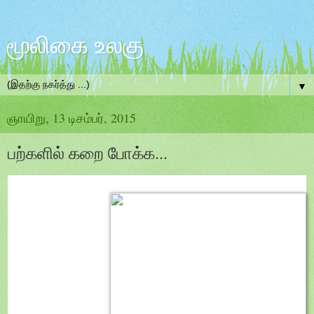
மூலிகை உலகு
▼
ஞாயிறு, 13 டிசம்பர், 2015
பற்களில் கறை போக்க...