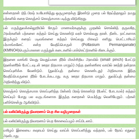
என்னதான் டூத் பிரஷ் உபயோகித்து ஒருமுறைக்கு இரண்டு முறை பல் தேய்த்தாலும் நமது
பற்களில் கறை கொஞ்சம் கொஞ்சமாக படிந்து விடுகிறது.
பல் மருத்துவக்கல்லூரியில் சேரும் மாணவர்களுக்கு முதலில் சொல்லித் தருவதே,
அவர்களின் பற்களை சுத்தம் செய்து கொண்டு வரச் சொல்வது தான். நீண்ட நாட்களாக
இருக்கும் கறைப் படிவங்களை சுத்தம் செய்வது மிகவும் எளிது. பொட்டாசியம்
பர்மாங்கனேட் என்ற வேதிப்பொருள் (Pottasium Permanganate)
(KMNO4)பெரும்பாலான மருந்துக் கடைகளில் பாக்கெட்டுகளில் கிடைக்கும்.
இதனை வாங்கி வெது வெதுப்பான நீரில் மிகச்சிறிய அளவில் (small pinch) போட்டு
(தண்ணீரில் போட்டவுடன் ஊதா நிறமாக மாறும்) அந்த தண்ணீரை வாயில் ஊற்றி நன்றாக
கொப்புளிக்க வேண்டும். (துவர்ப்புத் தன்மை கொண்டது) அதிகமாக இந்த
வேதிப்பொருளை நீரில் போடக்கூடாது. கரு ஊதா நிறமாக மாறும். துவர்ப்புத் தன்மை
அதிகரித்து விடும்.
கொஞ்சம் கொஞ்சமாக கொப்புளித்த பின்னர் பிரஷ் கொண்டு (பேஸ்ட் போடாமல்) சுத்தம்
செய்யும் போது பல வருடங்களாக இருந்த கறைகள் பெயர்ந்து வெளியேறும். பற்கள்
பளிச்சென்று ஆகிவிடும்.
பல் வலியிலிருந்து நிவாரணம் பெற சில வழிமுறைகள்
பல் வலியிலிருந்து நிவாரணம் பெற கோவைப்பழம் சாப்பிடலாம்.
மகிழம் இலையை கஷாயம் செய்து வாய்க் கொப்பளித்து வந்தால், பல் நோய் எதுவும்
அண்டாது.