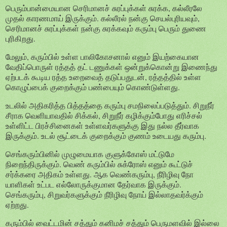
பெரும்பான்மையான செரிமானச் சுரப்புக்கள் சுரக்க, கல்லீரலே
முதல் காரணமாய் இருக்கும். கல்லீரல் நன்கு செயல்புரியவும்,
செரிமானச் சுரப்புக்கள் நன்கு சுரக்கவும் கரும்பு பெரும் துணை
புரிகிறது.
மேலும், கரும்பில் உள்ள பாலிகோசனால் எனும் இயற்கையான
வேதிப்பொருள் ரத்தத் தட் டணுக்கள் ஒன்றுக்கொன்று இணைந்து
ஏற்படக் கூடிய ரத்த உறைவைத் தடுப்பதுடன், ரத்தத்தில் உள்ள
கொழுப்பைக் குறைக்கும் பண்பையும் கொண்டுள்ளது.
உடலில் அதிகரித்த பித்தத்தை கரும்பு சமநிலைப்படுத்தும். சிறுநீர்
சீராக வெளியாவதில் சிக்கல், சிறுநீர் கழிக்கும்போது எரிச்சல்
உள்ளிட்ட பிரச்சினைகள் உள்ளவர்களுக்கு இது நல்ல தீர்வாக
இருக்கும். உடல் சூட்டைக் குறைக்கும் குணம் உடையது கரும்பு.
செங்கரும்பினில் முழுமையாக குளுக்கோஸ் மட்டுமே
நிறைந்திருக்கும். வெண் கரும்பில் சுக்ரோஸ் எனும் கூட்டுச்
சர்க்கரை அதிகம் உள்ளது. ஆக வெண்கரும்பு, நீரிழிவு நோ
யாளிகள் உட்பட எல்லோருக்குமான தேர்வாக இருக்கும்.
செங்கரும்பு, சிறுவர்களுக்கும் நீரிழிவு நோய் இல்லாதவர்க்கும்
ஏற்றது.
கரும்பில் வைட்டமின் சத்தும் கனிமச் சத்தும் பெருமளவில் இல்லை